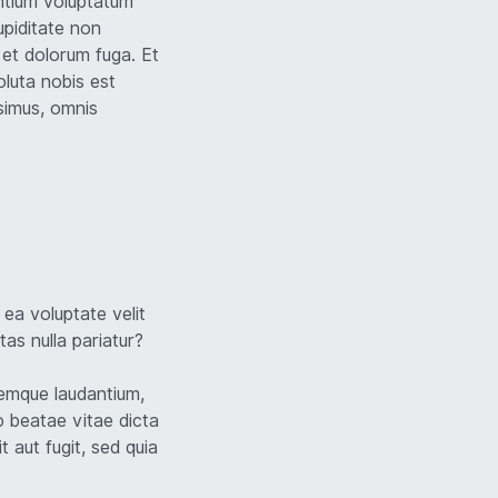
entium voluptatum
upiditate non
m et dolorum fuga. Et
oluta nobis est
simus, omnis
ea voluptate velit
as nulla pariatur?
remque laudantium,
o beatae vitae dicta
 aut fugit, sed quia