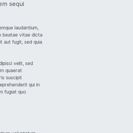
tem sequi
remque laudantium,
o beatae vitae dicta
 aut fugit, sed quia
pisci velit, sed
am quaerat
s suscipit
eprehenderit qui in
um fugiat quo