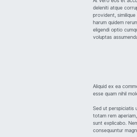
At vero eos et accu
deleniti atque corr
provident, similique
harum quidem rerum 
eligendi optio cumq
voluptas assumenda 
Aliquid ex ea commo
esse quam nihil mol
Sed ut perspiciatis
totam rem aperiam, 
sunt explicabo. Nem
consequuntur magni 