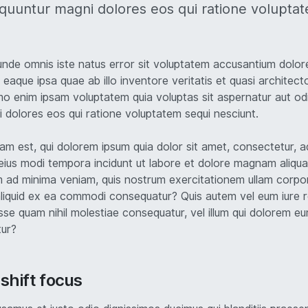
quuntur magni dolores eos qui ratione volupta
 unde omnis iste natus error sit voluptatem accusantium dolo
eaque ipsa quae ab illo inventore veritatis et quasi architect
o enim ipsam voluptatem quia voluptas sit aspernatur aut odit
dolores eos qui ratione voluptatem sequi nesciunt.
m est, qui dolorem ipsum quia dolor sit amet, consectetur, adi
ius modi tempora incidunt ut labore et dolore magnam aliqu
 ad minima veniam, quis nostrum exercitationem ullam corpori
 aliquid ex ea commodi consequatur? Quis autem vel eum iure r
esse quam nihil molestiae consequatur, vel illum qui dolorem e
tur?
shift focus