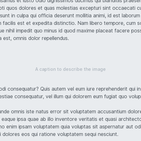
samus et iusto odio dignissimos ducimus qui blanditiis praes
upti quos dolores et quas molestias excepturi sint occaecati c
 sunt in culpa qui officia deserunt mollitia animi, id est laboru
facilis est et expedita distinctio. Nam libero tempore, cum s
ue nihil impedit quo minus id quod maxime placeat facere pos
est, omnis dolor repellendus.
A caption to describe the image
di consequatur? Quis autem vel eum iure reprehenderit qui in 
estiae consequatur, vel illum qui dolorem eum fugiat quo volupt
 unde omnis iste natus error sit voluptatem accusantium dolo
eaque ipsa quae ab illo inventore veritatis et quasi architect
o enim ipsam voluptatem quia voluptas sit aspernatur aut odit
dolores eos qui ratione voluptatem sequi nesciunt.