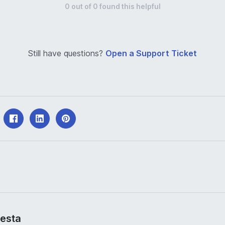
0
out of
0
found this helpful
Still have questions?
Open a Support Ticket
uesta