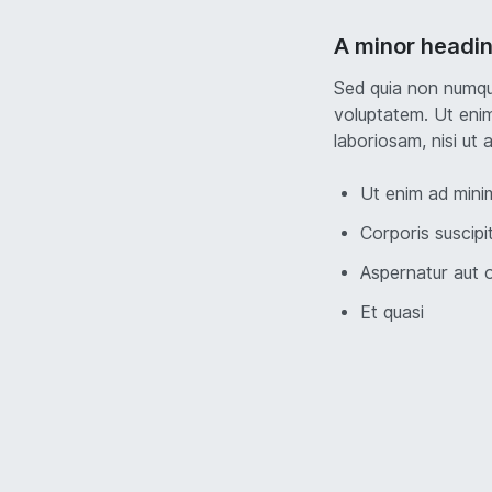
A minor headi
Sed quia non numqu
voluptatem. Ut enim
laboriosam, nisi ut
Ut enim ad minim
Corporis suscipi
Aspernatur aut o
Et quasi