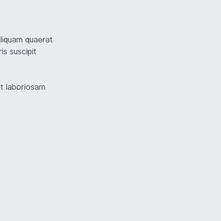
liquam quaerat
s suscipit
it laboriosam